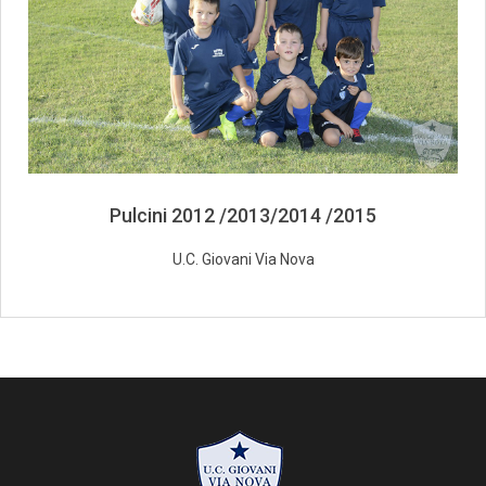
Thomas Coppola
Lorenzo Miceli
Diego Boccia
Lorenzo Delfino
Rjad Hoti
Leonardo Fiaschi
Julian Natalini
Pulcini 2012 /2013/2014 /2015
Antonio Pucillo
Lorenzo Caiani
U.C. Giovani Via Nova
Gabriele Casini
Samuele Ercolini
Federico Cioni
Samuel Puccinelli
Aron Shahaj
Brian Spani
Luca Pisani
Filippo Pace