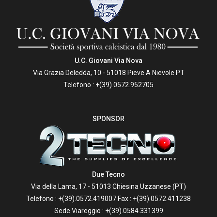
Alessandro Bonaguidi
Thiago Chiarotti
Antonio Begotti
Edoardo Starnella
Alessandro Pesce
U.C. Giovani Via Nova
Tommaso Fausto
Via Grazia Deledda, 10 - 51018 Pieve A Nievole PT
Tommaso Aragona
Telefono :
+(39).0572.952705
Andrea Greco
Antonio Bellotti
Simone Bianchini
SPONSOR
Gioele Kurti
Amir Elfadil
Lapo Geppini
Allenatore: Roberto La Penna / Daniele Flocco
Due Tecno
Via della Lama, 17 - 51013 Chiesina Uzzanese (PT)
Telefono :
+(39).0572.419007
Fax : +(39).0572.411238
Sede Viareggio :
+(39).0584.331399