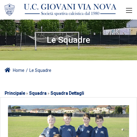
Le Squadre
Home
/
Le Squadre
Principale
»
Squadra
»
Squadra Dettagli
Pulcini 2012 /2013/2014 /2015
Andrea Gentili
Leonardo De Giacomo