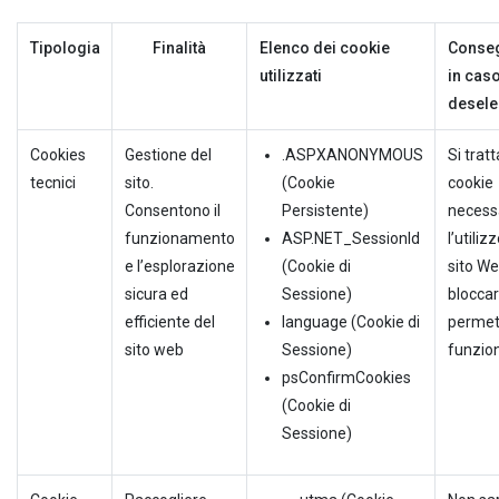
Tipologia
Finalità
Elenco dei cookie
Conse
utilizzati
in caso
desele
Cookies
Gestione del
.ASPXANONYMOUS
Si tratt
tecnici
sito.
(Cookie
cookie
Consentono il
Persistente)
necessa
funzionamento
ASP.NET_SessionId
l’utiliz
e l’esplorazione
(Cookie di
sito We
sicura ed
Sessione)
bloccar
efficiente del
language (Cookie di
permett
sito web
Sessione)
funzio
psConfirmCookies
(Cookie di
Sessione)