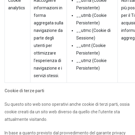
Cookie
Raccogliere
__utma (Cookie
Non sa
analytics
informazioni in
Persistente)
più pos
forma
__utmb (Cookie
per il T
aggregata sulla
Persistente)
acquisi
navigazione da
__utmc (Cookie di
inform
parte degli
Sessione)
aggreg
utenti per
__utmt (Cookie
ottimizzare
Persistente)
l’esperienza di
__utmz (Cookie
navigazione e i
Persistente)
servizi stessi.
Cookie di terze parti
Su questo sito web sono operativi anche cookie di terzi parti, ossia
cookie creati da un sito web diverso da quello che l’utente sta
attualmente visitando.
In base a quanto previsto dal provvedimento del garante privacy