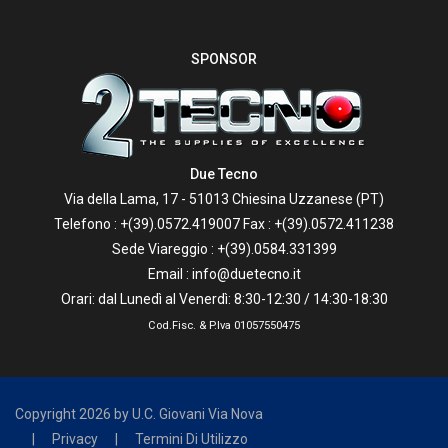
SPONSOR
Due Tecno
Via della Lama, 17 - 51013 Chiesina Uzzanese (PT)
Telefono :
+(39).0572.419007
Fax : +(39).0572.411238
Sede Viareggio :
+(39).0584.331399
Email :
info@duetecno.it
Orari: dal Lunedì al Venerdì: 8:30-12:30 / 14:30-18:30
Cod.Fisc. & P.Iva 01057550475
Copyright 2026 by U.C. Giovani Via Nova
|
Privacy
|
Termini Di Utilizzo